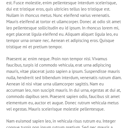
est. Fusce molestie, enim pellentesque interdum scelerisque,
dui est tristique eros, quis ultricies tellus leo tristique est.
Nullam in rhoncus metus. Nunc eleifend varius venenatis.
Mauris eleifend at tortor et ullamcorper. Donec at odio sit amet
leo pellentesque sollicitudin eu id ipsum. In rhoncus lorem mi,
eget placerat ligula eleifend eu. Aliquam aliquet ligula leo, eu
tempor urna ornare nec. Aenean et adipiscing eros. Quisque
tristique mi et pretium tempor.
Praesent ac enim neque. Proin non tempor nisi. Vivamus
faucibus, turpis id commodo vehicula, erat urna adipiscing
mauris, vitae placerat justo sapien a ipsum. Suspendisse mauris
nulla, hendrerit sed bibendum interdum, venenatis rutrum diam.
Aenean id nisi vitae urna ullamcorper sagittis. Nam eu
accumsan leo, non suscipit mauris. In dui urna, egestas at dui at,
commodo dapibus sem. Praesent sapien odio, faucibus sit amet
elementum eu, auctor et augue. Donec rutrum vehicula metus
vel egestas. Mauris scelerisque molestie pellentesque.
Nam euismod sapien leo, in vehicula risus rutrum eu. Integer
congue turpis non ipsum rutrum pretium. Sed nec mauris a