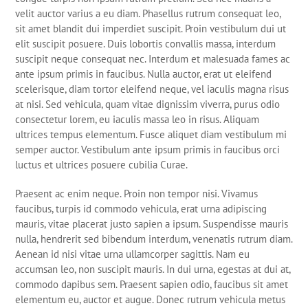
velit auctor varius a eu diam. Phasellus rutrum consequat leo,
sit amet blandit dui imperdiet suscipit. Proin vestibulum dui ut
elit suscipit posuere. Duis lobortis convallis massa, interdum
suscipit neque consequat nec. Interdum et malesuada fames ac
ante ipsum primis in faucibus. Nulla auctor, erat ut eleifend
scelerisque, diam tortor eleifend neque, vel iaculis magna risus
at nisi. Sed vehicula, quam vitae dignissim viverra, purus odio
consectetur lorem, eu iaculis massa leo in risus. Aliquam
ultrices tempus elementum. Fusce aliquet diam vestibulum mi
semper auctor. Vestibulum ante ipsum primis in faucibus orci
luctus et ultrices posuere cubilia Curae.
Praesent ac enim neque. Proin non tempor nisi. Vivamus
faucibus, turpis id commodo vehicula, erat urna adipiscing
mauris, vitae placerat justo sapien a ipsum. Suspendisse mauris
nulla, hendrerit sed bibendum interdum, venenatis rutrum diam.
Aenean id nisi vitae urna ullamcorper sagittis. Nam eu
accumsan leo, non suscipit mauris. In dui urna, egestas at dui at,
commodo dapibus sem. Praesent sapien odio, faucibus sit amet
elementum eu, auctor et augue. Donec rutrum vehicula metus