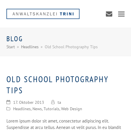
envelope
BLOG
Start
»
Headlines
»
Old School Photography Tips
OLD SCHOOL PHOTOGRAPHY
TIPS
17. Oktober 2013
ta
nden
Headlines
,
News
,
Tutorials
,
Web Design
Lorem ipsum dolor sit amet, consectetur adipiscing elit.
Suspendisse at arcu tellus. Aenean ut velit purus. In eu blandit