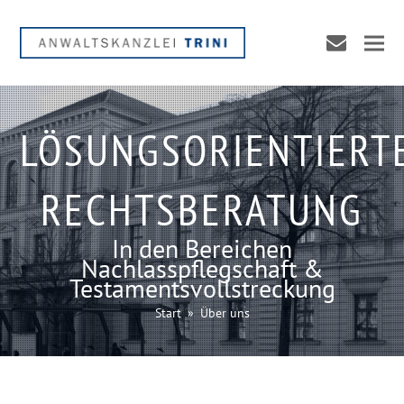
envelope
LÖSUNGSORIENTIERT
RECHTSBERATUNG
In den Bereichen
Nachlasspflegschaft &
Testamentsvollstreckung
Start
»
Über uns
nden