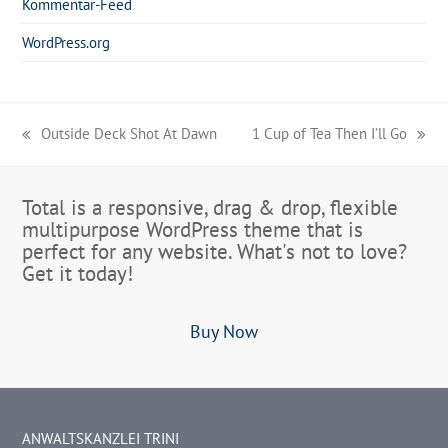
Kommentar-Feed
WordPress.org
Outside Deck Shot At Dawn
1 Cup of Tea Then I’ll Go
vorheriger
Nächster
Beitrag:
Beitrag:
Total is a responsive, drag & drop, flexible
multipurpose WordPress theme that is
perfect for any website. What's not to love?
Get it today!
Buy Now
ANWALTSKANZLEI TRINI