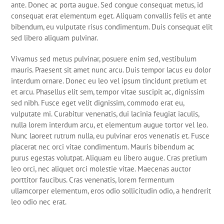
ante. Donec ac porta augue. Sed congue consequat metus, id
consequat erat elementum eget. Aliquam convallis felis et ante
bibendum, eu vulputate risus condimentum. Duis consequat elit
sed libero aliquam pulvinar.
Vivamus sed metus pulvinar, posuere enim sed, vestibulum
mauris. Praesent sit amet nunc arcu. Duis tempor lacus eu dolor
interdum ornare. Donec eu leo vel ipsum tincidunt pretium et
et arcu. Phasellus elit sem, tempor vitae suscipit ac, dignissim
sed nibh. Fusce eget velit dignissim, commodo erat eu,
vulputate mi. Curabitur venenatis, dui lacinia feugiat iaculis,
nulla lorem interdum arcu, et elementum augue tortor vel leo.
Nunc laoreet rutrum nulla, eu pulvinar eros venenatis et. Fusce
placerat nec orci vitae condimentum. Mauris bibendum ac
purus egestas volutpat. Aliquam eu libero augue. Cras pretium
leo orci, nec aliquet orci molestie vitae. Maecenas auctor
porttitor faucibus. Cras venenatis, lorem fermentum
ullamcorper elementum, eros odio sollicitudin odio, a hendrerit
leo odio nec erat.