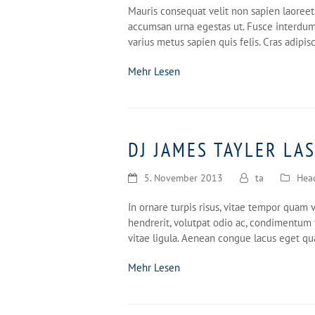
Mauris consequat velit non sapien laoreet,
accumsan urna egestas ut. Fusce interdum, 
varius metus sapien quis felis. Cras adipis
Mehr Lesen
DJ JAMES TAYLER LA
5. November 2013
ta
Hea
In ornare turpis risus, vitae tempor quam v
hendrerit, volutpat odio ac, condimentum v
vitae ligula. Aenean congue lacus eget qu
Mehr Lesen