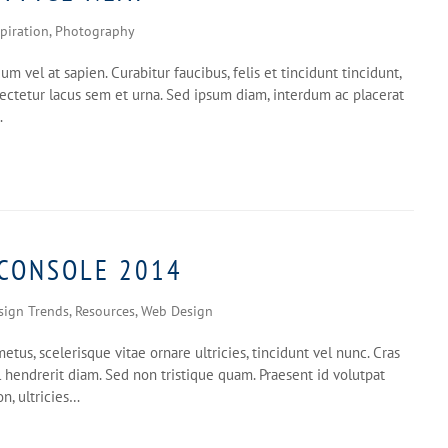
spiration
,
Photography
 vel at sapien. Curabitur faucibus, felis et tincidunt tincidunt,
sectetur lacus sem et urna. Sed ipsum diam, interdum ac placerat
…
 CONSOLE 2014
sign Trends
,
Resources
,
Web Design
metus, scelerisque vitae ornare ultricies, tincidunt vel nunc. Cras
 hendrerit diam. Sed non tristique quam. Praesent id volutpat
on, ultricies…