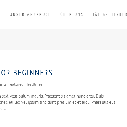
UNSER ANSPRUCH
ÜBER UNS
TÄTIGKEITSBE
FOR BEGINNERS
ents
,
Featured
,
Headlines
sed, vestibulum mauris. Praesent sit amet nunc arcu. Duis
nec eu leo vel ipsum tincidunt pretium et et arcu. Phasellus elit
sed…