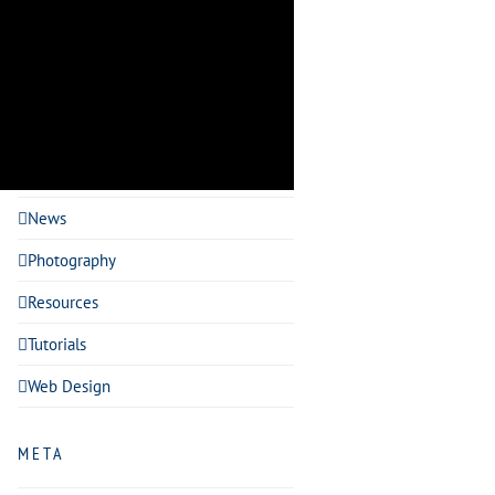
Design Trends
Events
Featured
Headlines
Inspiration
News
Photography
Resources
Tutorials
Web Design
META