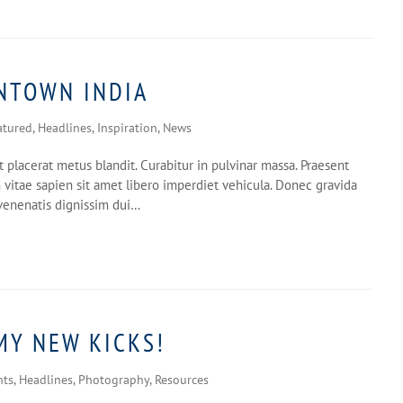
NTOWN INDIA
atured
,
Headlines
,
Inspiration
,
News
 placerat metus blandit. Curabitur in pulvinar massa. Praesent
m vitae sapien sit amet libero imperdiet vehicula. Donec gravida
 venenatis dignissim dui…
MY NEW KICKS!
nts
,
Headlines
,
Photography
,
Resources