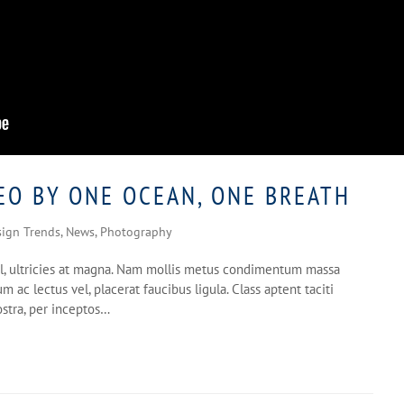
EO BY ONE OCEAN, ONE BREATH
sign Trends
,
News
,
Photography
 vel, ultricies at magna. Nam mollis metus condimentum massa
m ac lectus vel, placerat faucibus ligula. Class aptent taciti
ostra, per inceptos…