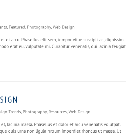
ents
,
Featured
,
Photography
,
Web Design
t et arcu. Phasellus elit sem, tempor vitae suscipit ac, dignissim
odo erat eu, vulputate mi. Curabitur venenatis, dui lacinia feugiat
ESIGN
sign Trends
,
Photography
,
Resources
,
Web Design
 et, lacinia massa. Phasellus et dolor et arcu venenatis volutpat.
sque quis urna non ligula rutrum imperdiet rhoncus ut massa. Ut