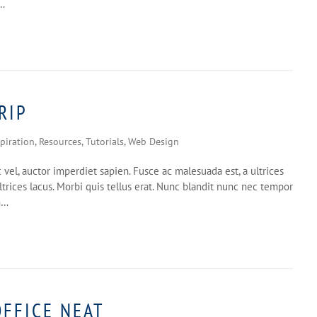
t…
RIP
spiration
,
Resources
,
Tutorials
,
Web Design
vel, auctor imperdiet sapien. Fusce ac malesuada est, a ultrices
ltrices lacus. Morbi quis tellus erat. Nunc blandit nunc nec tempor
m…
OFFICE NEAT