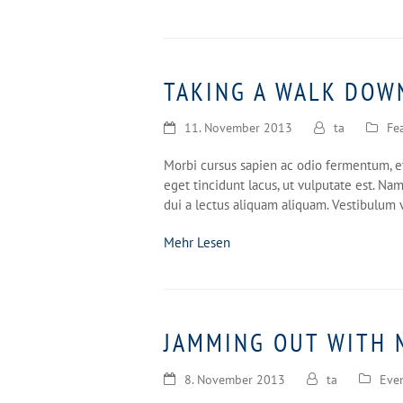
TAKING A WALK DOW
11. November 2013
ta
Fe
Morbi cursus sapien ac odio fermentum, et
eget tincidunt lacus, ut vulputate est. Na
dui a lectus aliquam aliquam. Vestibulum
Mehr Lesen
JAMMING OUT WITH 
8. November 2013
ta
Eve