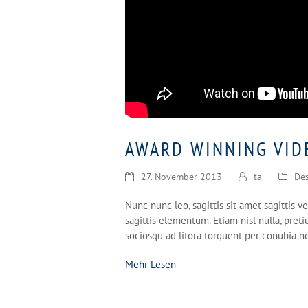
AWARD WINNING VID
27. November 2013
ta
De
Nunc nunc leo, sagittis sit amet sagittis
sagittis elementum. Etiam nisl nulla, pretiu
sociosqu ad litora torquent per conubia n
Mehr Lesen