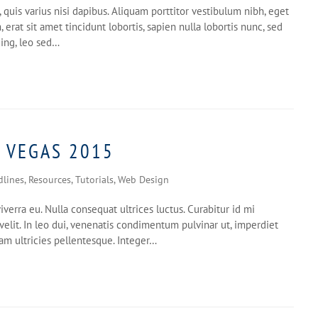
 quis varius nisi dapibus. Aliquam porttitor vestibulum nibh, eget
erat sit amet tincidunt lobortis, sapien nulla lobortis nunc, sed
cing, leo sed…
S VEGAS 2015
dlines
,
Resources
,
Tutorials
,
Web Design
iverra eu. Nulla consequat ultrices luctus. Curabitur id mi
elit. In leo dui, venenatis condimentum pulvinar ut, imperdiet
am ultricies pellentesque. Integer…