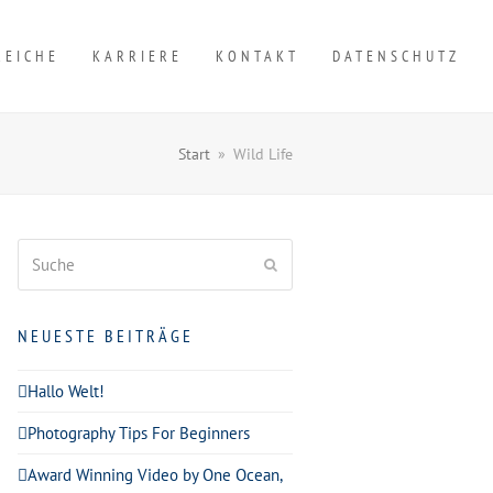
REICHE
KARRIERE
KONTAKT
DATENSCHUTZ
Start
»
Wild Life
Suche
Senden
NEUESTE BEITRÄGE
Hallo Welt!
Photography Tips For Beginners
Award Winning Video by One Ocean,