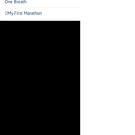
One Breath
My First Marathon
Mobile Friendly Design
ARCHIV
Februar 2015
November 2013
Oktober 2013
September 2013
KATEGORIEN
Allgemein